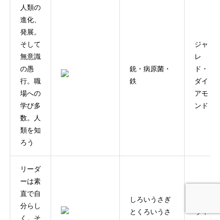
人類の
進化、
発展。
そして
ジャ
無意識
レ
の愚
銃・病原菌・
ド・
行。職
鉄
ダイ
場への
アモ
学び多
ンド
数。人
類を知
ろう
リーダ
ーは素
ガー
直で自
しろいうさぎ
ス・
分らし
とくろいうさ
ウィ
く。そ