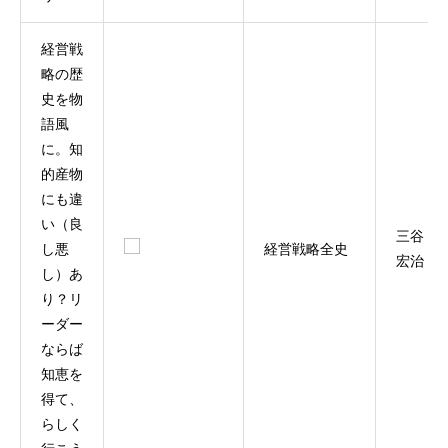
経営戦
略の歴
史を物
語風
に。知
的産物
にも違
い（良
三谷
し悪
経営戦略全史
宏治
し）あ
り？リ
ーダー
ならば
知恵を
得て、
らしく