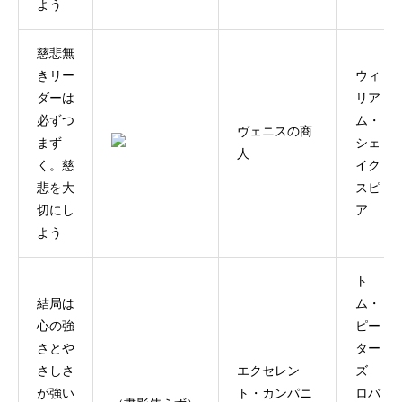
よう
慈悲無
きリー
ウィ
ダーは
リア
必ずつ
ム・
ヴェニスの商
まず
シェ
人
く。慈
イク
悲を大
スピ
切にし
ア
よう
ト
結局は
ム・
心の強
ピー
さとや
ター
さしさ
エクセレン
ズ
が強い
ト・カンパニ
ロバ