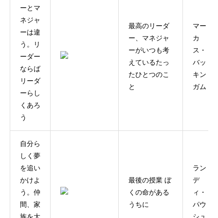
ーとマ
ネジャ
最高のリーダ
マー
ーは違
ー、マネジャ
カ
う。リ
ーがいつも考
ス・
ーダー
えているたっ
バッ
ならば
たひとつのこ
キン
リーダ
と
ガム
ーらし
くあろ
う
自分ら
しく夢
を追い
ラン
かけよ
最後の授業 ぼ
デ
う。仲
くの命がある
ィ・
間、家
うちに
パウ
族を大
シュ