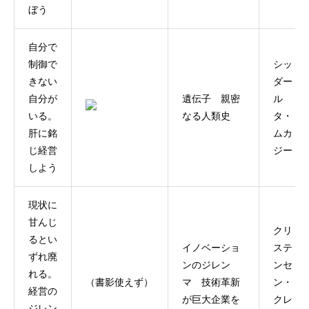
ぼう
自分で
制御で
シッ
きない
ダー
自分が
遺伝子 親密
ル
いる。
なる人類史
タ・
肝に銘
ムカ
じ経営
ジー
しよう
現状に
甘んじ
クリ
るとい
イノベーショ
ステ
ずれ廃
ンのジレン
ンセ
れる。
（書影使えず）
マ 技術革新
ン・
経営の
が巨大企業を
クレ
ジレン