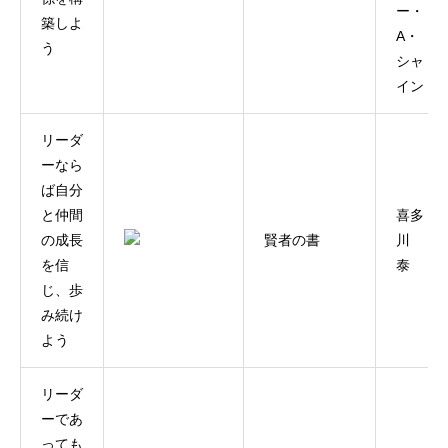
ー・
築しよ
A・
う
シャ
イン
リーダ
ーなら
ば自分
と仲間
喜多
の成長
賢者の書
川
を信
泰
じ、歩
み続け
よう
リーダ
ーであ
っても