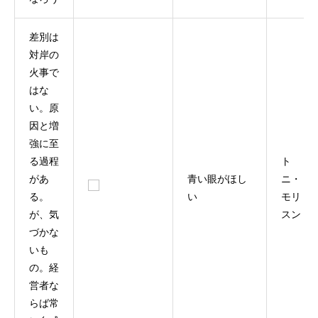
差別は
対岸の
火事で
はな
い。原
因と増
強に至
る過程
ト
があ
青い眼がほし
ニ・
る。
い
モリ
が、気
スン
づかな
いも
の。経
営者な
らば常