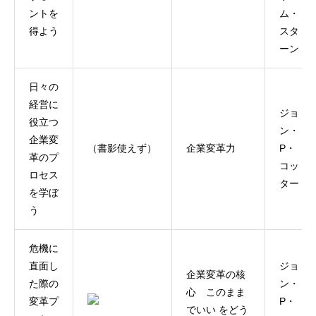
ントを
ム・
得よう
スタ
ーン
日々の
経営に
ジョ
役立つ
ン・
企業変
（書影使えず）
企業変革力
P・
革のプ
コッ
ロセス
ター
を学ぼ
う
危機に
直面し
ジョ
企業変革の核
た際の
ン・
心 このまま
変革プ
P・
でいい をどう