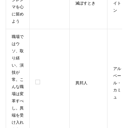
滅ぼすとき
イト
マを心
ン
に留め
よう
職場で
はウ
ソ、取
り繕
い、演
アル
技が
ベー
常。こ
異邦人
ル・
んな職
カミ
場は変
ュ
革すべ
し。異
端を受
け入れ