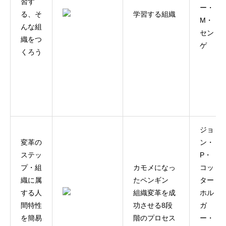
習す
ー・
る、そ
学習する組織
M・
んな組
セン
織をつ
ゲ
くろう
ジョ
変革の
ン・
ステッ
P・
プ・組
カモメになっ
コッ
織に属
たペンギン
ター
する人
組織変革を成
ホル
間特性
功させる8段
ガ
を簡易
階のプロセス
ー・