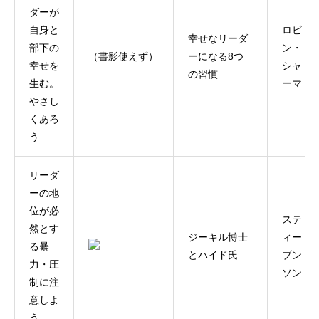
ダーが
自身と
ロビ
幸せなリーダ
部下の
ン・
（書影使えず）
ーになる8つ
幸せを
シャ
の習慣
生む。
ーマ
やさし
くあろ
う
リーダ
ーの地
位が必
ステ
然とす
ジーキル博士
ィー
る暴
とハイド氏
ブン
力・圧
ソン
制に注
意しよ
う