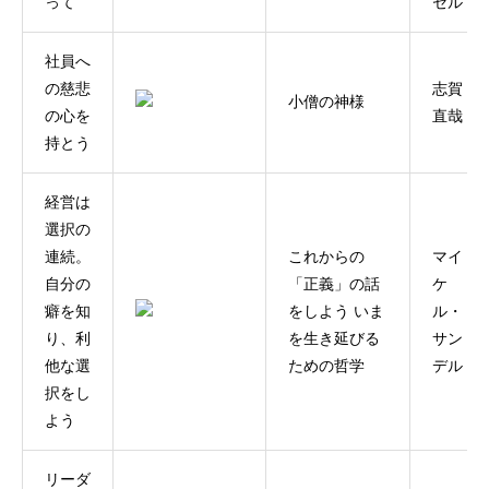
って
セル
社員へ
の慈悲
志賀
小僧の神様
の心を
直哉
持とう
経営は
選択の
連続。
これからの
マイ
自分の
「正義」の話
ケ
癖を知
をしよう いま
ル・
り、利
を生き延びる
サン
他な選
ための哲学
デル
択をし
よう
リーダ