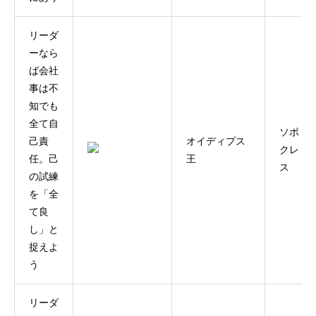
リーダ
ーなら
ば会社
事は不
知でも
全て自
ソポ
己責
オイディプス
クレ
任。己
王
ス
の試練
を「全
て良
し」と
捉えよ
う
リーダ