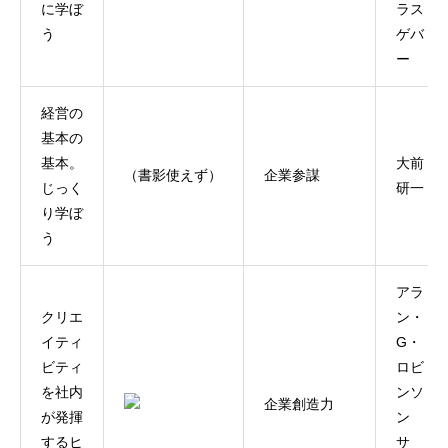
に学ぼ
ラス
う
ゲバ
ー
経営の
基本の
基本。
大前
（書影使えず）
企業参謀
じっく
研一
り学ぼ
う
アラ
クリエ
ン・
イティ
G・
ビティ
ロビ
を社内
ンソ
企業創造力
が発揮
ン
するヒ
サ