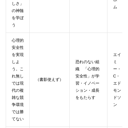
しさ」
ム
の神髄
を学ぼ
う
心理的
安全性
を実現
エイ
しよ
恐れのない組
ミ
う。こ
織 「心理的
ー・
れ無し
安全性」が学
C・
（書影使えず）
では現
習・イノベー
エド
代の複
ション・成長
モン
雑な競
をもたらす
ドソ
争環境
ン
では勝
てない