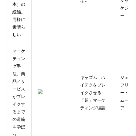
ない
マッ
本）の
ケジ
続編。
ー
同様に
素晴ら
しい
マーケ
ティン
グ手
法、商
キャズム : ハ
ジェ
品／サ
イテクをブレ
フリ
ービス
イクさせる
ー・
がブレ
「超」マーケ
ムー
イクす
ティング理論
ア
るまで
の道筋
を学ぼ
う