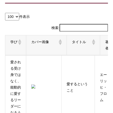
件表示
検索:
学び
カバー画像
タイトル
著
者
学び
カバー画像
タイトル
著
愛され
者
る受け
身では
エー
なく、
リッ
愛するという
能動的
ヒ・
こと
に愛す
フロ
るリー
ム
ダーに
なろう