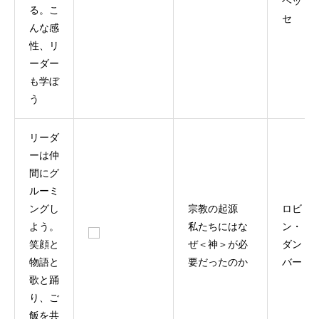
ヘッ
る。こ
セ
んな感
性、リ
ーダー
も学ぼ
う
リーダ
ーは仲
間にグ
ルーミ
ングし
宗教の起源
ロビ
よう。
私たちにはな
ン・
笑顔と
ぜ＜神＞が必
ダン
物語と
要だったのか
バー
歌と踊
り、ご
飯を共