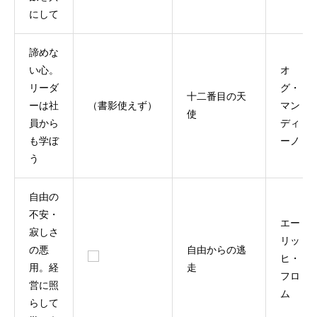
にして
諦めな
い心。
オ
リーダ
グ・
十二番目の天
ーは社
（書影使えず）
マン
使
員から
ディ
も学ぼ
ーノ
う
自由の
不安・
エー
寂しさ
リッ
の悪
自由からの逃
ヒ・
用。経
走
フロ
営に照
ム
らして