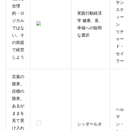
サン
合理
ステ
的・ロ
実践行動経済
ィー
ジカル
学 健康、富、
ン
ではな
幸福への聡明
リチ
い。そ
な選択
ャー
の前提
ド・
で経営
セイ
しよう
ラー
言葉の
限界。
目標の
限界。
あるが
ヘル
ままを
マ
見て受
シッダールタ
ン・
け入れ