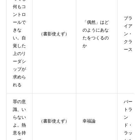
何もコ
ントロ
ブラ
ールで
「偶然」はど
イア
きな
のようにあな
（書影使えず）
ン・
い。自
たをつくるの
クラ
覚した
か
ース
上のリ
ーダシ
ップが
求めら
れる
罪の意
バー
識、い
トラ
らない
ン
（書影使えず）
幸福論
よ。熱
ド・
意を持
ラッ