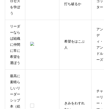
ロセス
コッ
打ち破るか
を学ぼ
ター
う
リーダ
アン
ーなら
デ
ば組織
希望をはこぶ
ィ・
に仲間
人
アン
に常に
ドル
希望を
ーズ
運ぼう
最高に
素晴ら
しいリ
チャ
ーダー
ーリ
シップ
きみをわすれ
ー・
本（絵