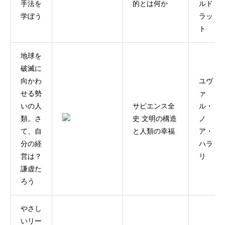
手法を
的とは何か
ルド
学ぼう
ラッ
ト
地球を
破滅に
向かわ
ユヴ
せる勢
ァ
いの人
サピエンス全
ル・
類。さ
史 文明の構造
ノ
て、自
と人類の幸福
ア・
分の経
ハラ
営は？
リ
謙虚た
ろう
やさし
いリー