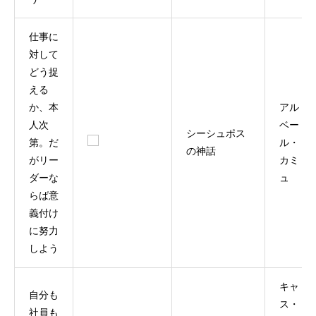
仕事に
対して
どう捉
える
か、本
アル
人次
ベー
シーシュポス
第。だ
ル・
の神話
がリー
カミ
ダーな
ュ
らば意
義付け
に努力
しよう
キャ
自分も
ス・
社員も