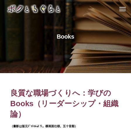
Books
良質な職場づくりへ：学びの
Books（リーダーシップ・組織
論）
（書影は版元ﾄﾞｯﾄｺﾑより。横画面仕様。五十音順）