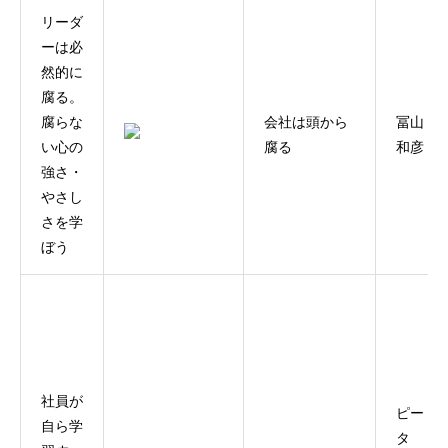
リーダ
ーは必
然的に
腐る。
腐らな
会社は頭から
冨山
い心の
腐る
和彦
強さ・
やさし
さを学
ぼう
社員が
ピー
自ら学
タ