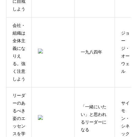
に自戒
しよう
会社・
組織は
ジョ
全体主
ー
義にな
ジ・
一九八四年
りえ
オー
る。強
ウェ
く注意
ル
しよう
リーダ
ーのあ
サイ
「一緒にいた
るべき
モ
い」と思われ
姿のエ
ン・
るリーダーに
ッセン
シネ
なる
スを学
ック