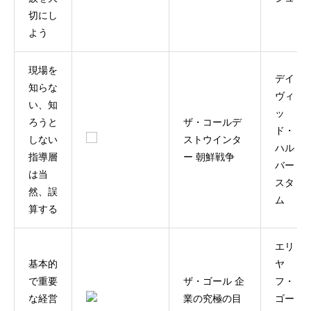
切にし
よう
現場を
デイ
知らな
ヴィ
い、知
ッ
ろうと
ザ・コールデ
ド・
しない
ストウインタ
ハル
指導層
ー 朝鮮戦争
バー
は当
スタ
然、誤
ム
算する
エリ
基本的
ヤ
で重要
ザ・ゴール 企
フ・
な経営
業の究極の目
ゴー