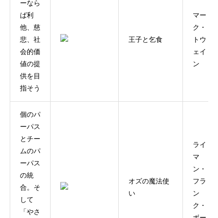
ーなら
ば利
マー
他、慈
ク・
悲、社
王子と乞食
トウ
会的価
ェイ
値の提
ン
供を目
指そう
個のパ
ーパス
とチー
ライ
ムのパ
マ
ーパス
ン・
の統
オズの魔法使
フラ
合。そ
い
ン
して
ク・
「やさ
ボー