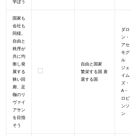
学ぼう
国家も
会社も
ダロ
同様。
ン・
自由と
アセ
秩序が
モグ
共に均
ル
衡し発
自由と国家
ジェ
展する
繁栄する国 衰
イム
狭い回
退する国
ズ・
廊、足
A・
枷のリ
ロビ
ヴァイ
ンソ
アサン
ン
を目指
そう