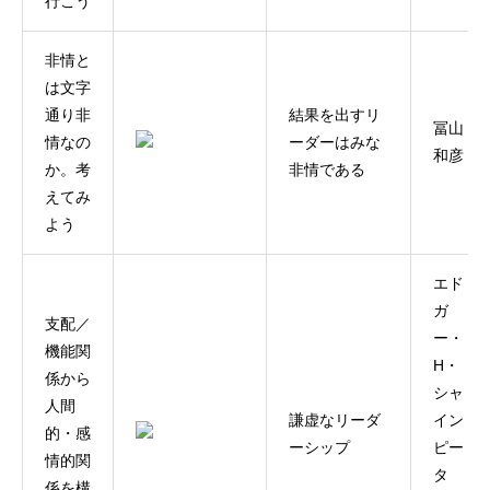
行こう
非情と
は文字
通り非
結果を出すリ
冨山
情なの
ーダーはみな
和彦
か。考
非情である
えてみ
よう
エド
ガ
支配／
ー・
機能関
H・
係から
シャ
人間
謙虚なリーダ
イン
的・感
ーシップ
ピー
情的関
タ
係を構