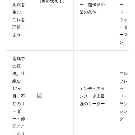
（書影使えず）
組織を
ー 超優良企
ー
生む。
業の条件
ト・
これを
ウォ
理解し
ータ
よう
ーマ
ン
南極で
の座
礁。壮
アル
絶な
フレ
17ヶ
エンデュアラ
ッ
月。不
ンス 史上最
ド・
屈のリ
強のリーダー
ラン
ーダ
シン
ー・仲
グ
間ここ
にあり