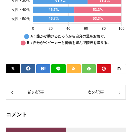
質
問
２
_
性
年
男性・
代
別
A：誰かが助けるだろうから自分の道をお急ぐ。
30%
前の記事
次の記事
B：自分がベビーカーと荷物を運んで階段を降りる。
70%
コメント