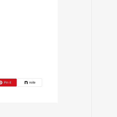
Pin it
note